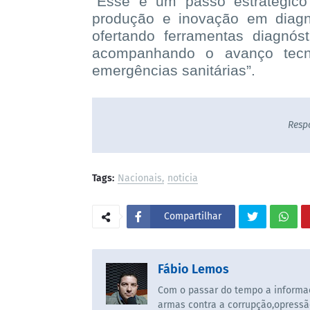
“Esse é um passo estratégico
produção e inovação em diagn
ofertando ferramentas diagnóst
acompanhando o avanço tecn
emergências sanitárias”.
Resp
Tags:
Nacionais
noticia
Compartilhar
Fábio Lemos
Com o passar do tempo a informaç
armas contra a corrupção,opressã