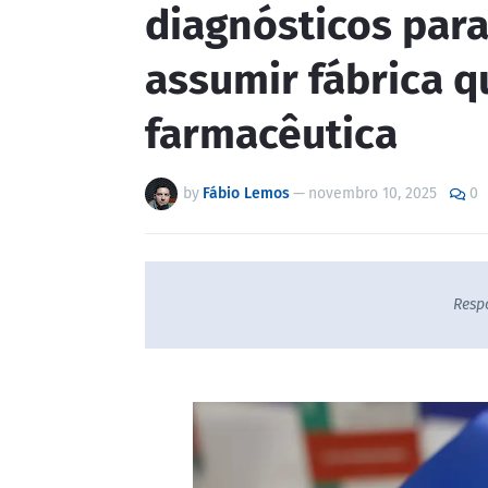
diagnósticos para
assumir fábrica q
farmacêutica
by
Fábio Lemos
—
novembro 10, 2025
0
Resp