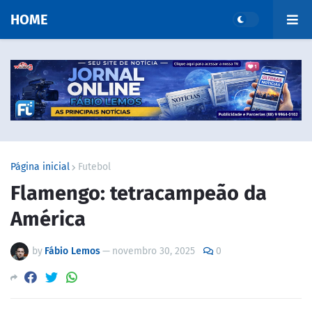
HOME
Página inicial
Futebol
Flamengo: tetracampeão da
América
by
Fábio Lemos
—
novembro 30, 2025
0