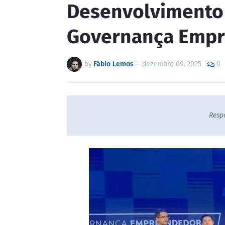
Desenvolvimento 
Governança Emp
by
Fábio Lemos
—
dezembro 09, 2025
0
Resp