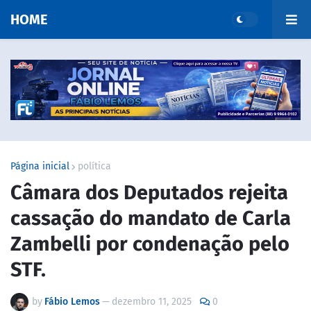
HOME
Página inicial
política
Câmara dos Deputados rejeita
cassação do mandato de Carla
Zambelli por condenação pelo
STF.
by
Fábio Lemos
—
dezembro 11, 2025
0