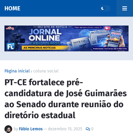
HOME
Página inicial
coluna social
PT-CE fortalece pré-
candidatura de José Guimarães
ao Senado durante reunião do
diretório estadual
by
Fábio Lemos
—
dezembro 15, 2025
0