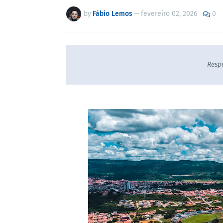
by
Fábio Lemos
—
fevereiro 02, 2026
0
Resp