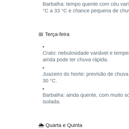
Barbalha:
tempo quente com céu vari
°C a 33 °C
e chance pequena de chuv
📅
Terça-feira
Crato:
nebulosidade variável e tempe
ainda pode ter chuva rápida.
Juazeiro do Norte:
previsão de chuva
30 °C
.
Barbalha:
ainda quente, com muito s
isolada.
🌦️
Quarta e Quinta