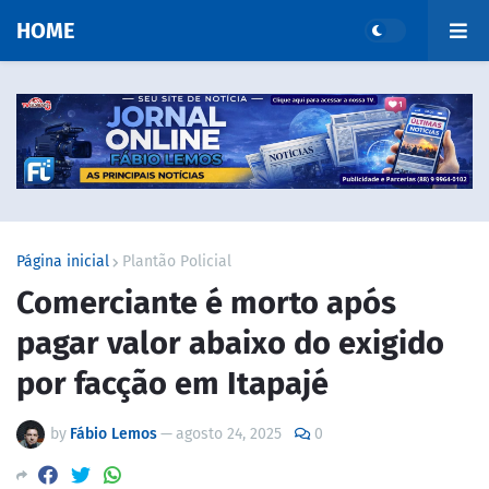
HOME
Página inicial
Plantão Policial
Comerciante é morto após
pagar valor abaixo do exigido
por facção em Itapajé
by
Fábio Lemos
—
agosto 24, 2025
0