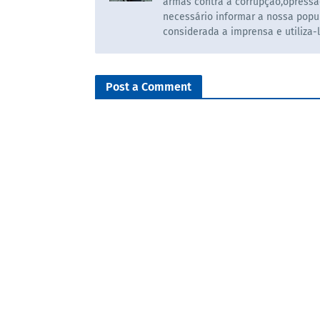
armas contra a corrupção,opressã
necessário informar a nossa popul
considerada a imprensa e utiliza-
Post a Comment