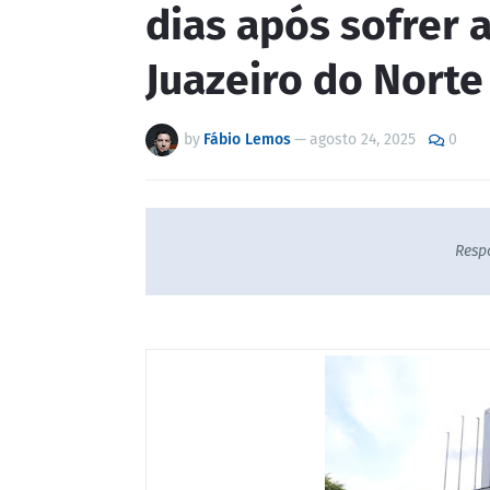
dias após sofrer 
Juazeiro do Norte
by
Fábio Lemos
—
agosto 24, 2025
0
Resp