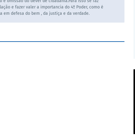
o e omissão do dever de cidadania.Para isso se faz
ação e fazer valer a importancia do 4º Poder, como é
la em defesa do bem , da justiça e da verdade.