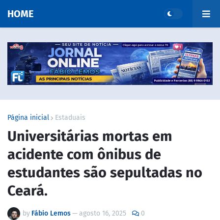
HOME
Página inicial
Estaduais
Universitárias mortas em
acidente com ônibus de
estudantes são sepultadas no
Ceará.
by
Fábio Lemos
—
agosto 16, 2025
0