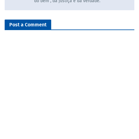
do bem , da justiça e da verdade.
Post a Comment