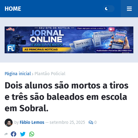
HOME
Página inicial
Plantão Policial
Dois alunos são mortos a tiros
e três são baleados em escola
em Sobral.
by
Fábio Lemos
—
setembro 25, 2025
0