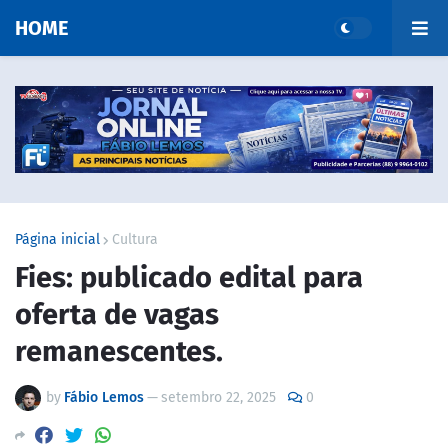
HOME
Página inicial
Cultura
Fies: publicado edital para
oferta de vagas
remanescentes.
by
Fábio Lemos
—
setembro 22, 2025
0