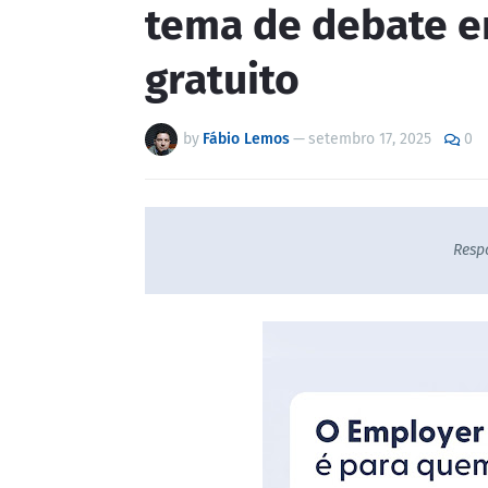
tema de debate e
gratuito
by
Fábio Lemos
—
setembro 17, 2025
0
Resp