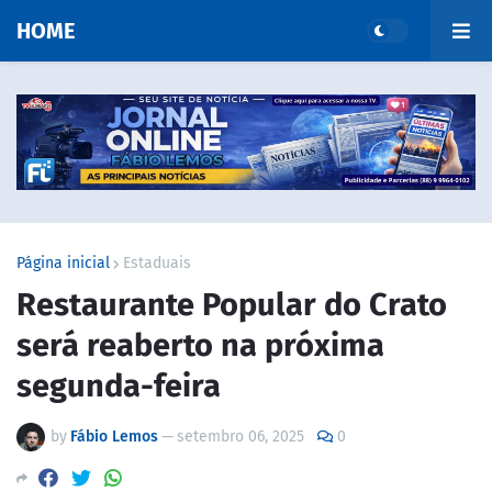
HOME
Página inicial
Estaduais
Restaurante Popular do Crato
será reaberto na próxima
segunda-feira
by
Fábio Lemos
—
setembro 06, 2025
0