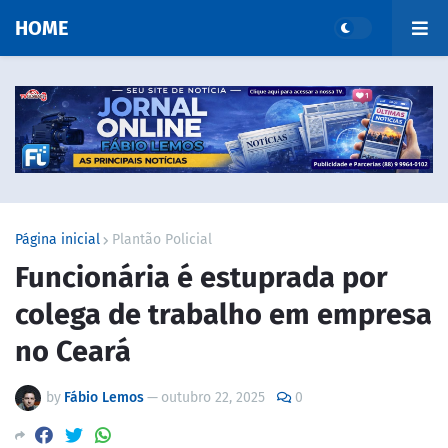
HOME
Página inicial
Plantão Policial
Funcionária é estuprada por
colega de trabalho em empresa
no Ceará
by
Fábio Lemos
—
outubro 22, 2025
0