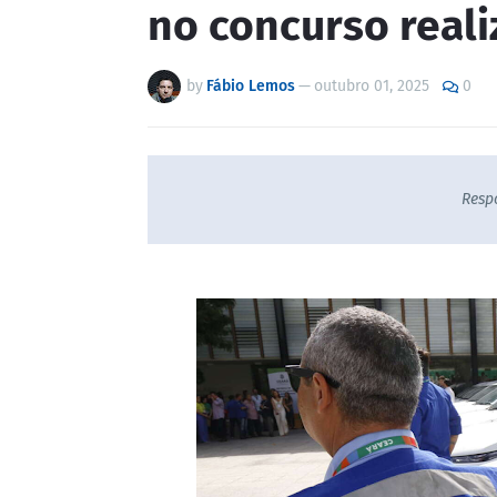
no concurso reali
by
Fábio Lemos
—
outubro 01, 2025
0
Resp