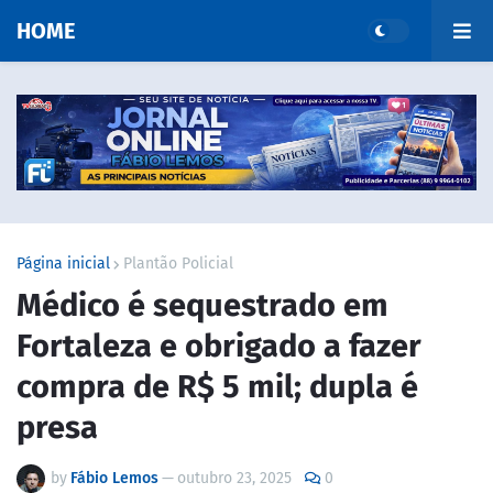
HOME
Página inicial
Plantão Policial
Médico é sequestrado em
Fortaleza e obrigado a fazer
compra de R$ 5 mil; dupla é
presa
by
Fábio Lemos
—
outubro 23, 2025
0