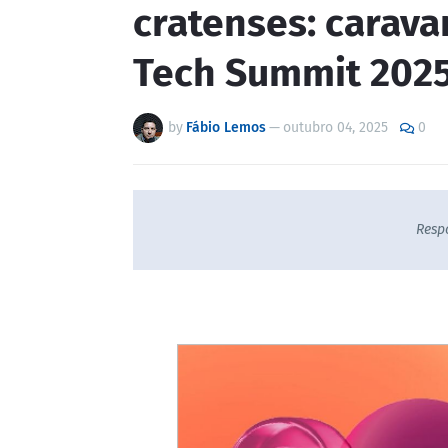
cratenses: carava
Tech Summit 2025
by
Fábio Lemos
—
outubro 04, 2025
0
Resp