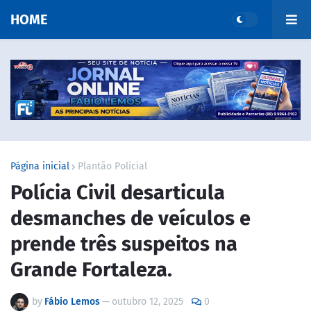
HOME
Página inicial
Plantão Policial
Polícia Civil desarticula
desmanches de veículos e
prende três suspeitos na
Grande Fortaleza.
by
Fábio Lemos
—
outubro 12, 2025
0