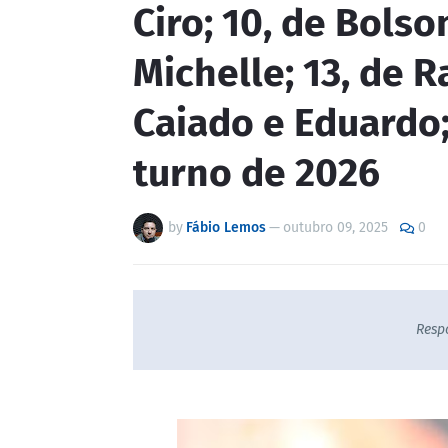
Ciro; 10, de Bolso
Michelle; 13, de R
Caiado e Eduardo;
turno de 2026
by
Fábio Lemos
—
outubro 09, 2025
0
Resp