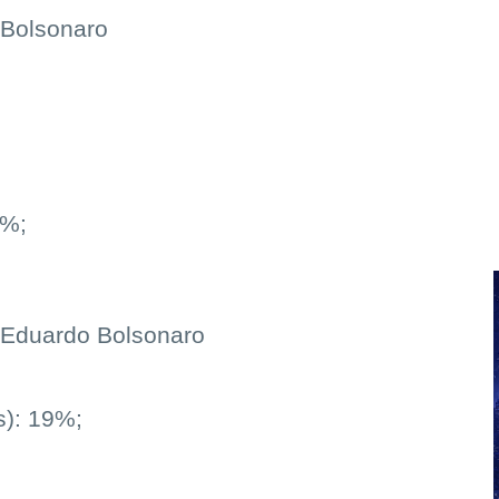
 Bolsonaro
4%;
e Eduardo Bolsonaro
s): 19%;