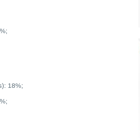
3%;
s): 18%;
4%;