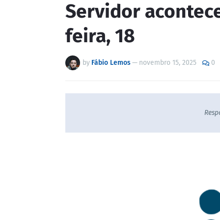
Servidor acontece
feira, 18
by
Fábio Lemos
—
novembro 15, 2025
0
Resp