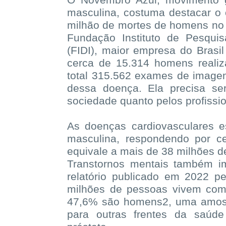
O Novembro Azul, movimento g
masculina, costuma destacar o 
milhão de mortes de homens no 
Fundação Instituto de Pesqui
(FIDI), maior empresa do Brasi
cerca de 15.314 homens reali
total 315.562 exames de imag
dessa doença. Ela precisa ser
sociedade quanto pelos profissi
As doenças cardiovasculares e
masculina, respondendo por c
equivale a mais de 38 milhões d
Transtornos mentais também 
relatório publicado em 2022 p
milhões de pessoas vivem com
47,6% são homens2, uma amost
para outras frentes da saú