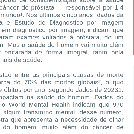
lobal de conscientização sobre a saúde
câncer de próstata — responsável por 1,4
mundo¹. Nos últimos cinco anos, dados da
sa e Estudo de Diagnóstico por Imagem
l em diagnóstico por imagem, indicam que
zaram exames voltados à próstata, de um
em. Mas a saúde do homem vai muito além
 encarada de forma integral, tanto pela
onais de saúde.
stão entre as principais causas de morte
erca de 70% das mortes globais², o que
e óbitos por ano, segundo dados de 20231.
impactam na saúde do homem. Dados do
elo World Mental Health indicam que 970
 algum transtorno mental, desse número,
ra que apresenta a necessidade de olhar
de do homem, muito além do câncer de