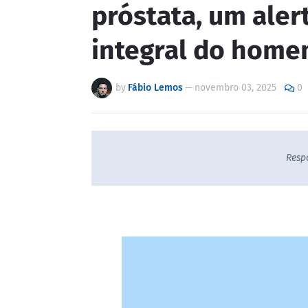
próstata, um aler
integral do hom
by
Fábio Lemos
—
novembro 03, 2025
0
Resp