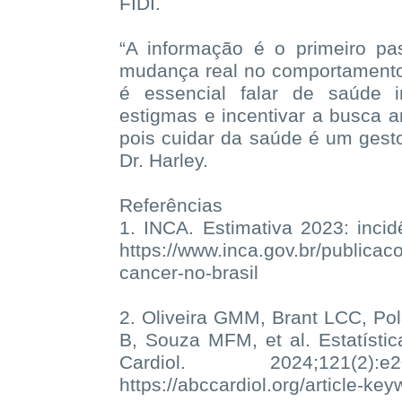
FIDI.
“A informação é o primeiro p
mudança real no comportamento
é essencial falar de saúde i
estigmas e incentivar a busca a
pois cuidar da saúde é um gest
Dr. Harley.
Referências
1. INCA. Estimativa 2023: incid
https://www.inca.gov.br/publicac
cancer-no-brasil
2. Oliveira GMM, Brant LCC, Po
B, Souza MFM, et al. Estatístic
Cardiol. 2024;121(2
https://abccardiol.org/article-key