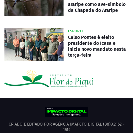
araripe como ave-símbolo
da Chapada do Araripe
ESPORTE
Celso Pontes é eleito
presidente do Icasa e
inicia novo mandato nesta
terça-feira
CRIADO E EDITADO POR AGÊNCIA IMAPCTO DIGITAL (88)9.2162 -
1614