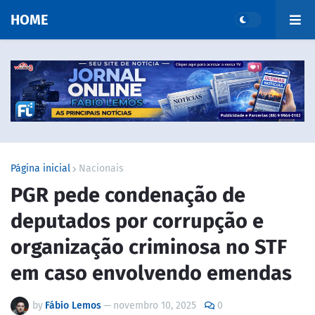
HOME
Página inicial
Nacionais
PGR pede condenação de
deputados por corrupção e
organização criminosa no STF
em caso envolvendo emendas
by
Fábio Lemos
—
novembro 10, 2025
0