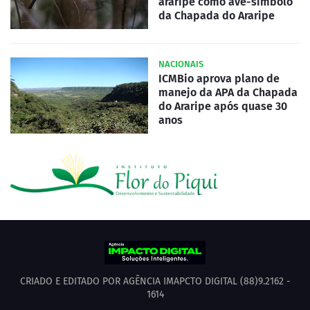
araripe como ave-símbolo
da Chapada do Araripe
NACIONAIS
ICMBio aprova plano de
manejo da APA da Chapada
do Araripe após quase 30
anos
CRIADO E EDITADO POR AGÊNCIA IMAPCTO DIGITAL (88)9.2162 -
1614