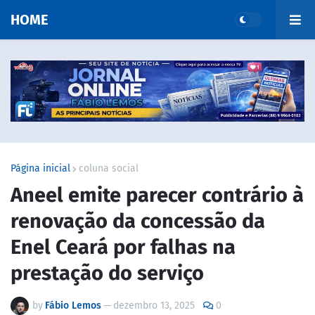
HOME
Página inicial
coluna social
Aneel emite parecer contrário à
renovação da concessão da
Enel Ceará por falhas na
prestação do serviço
by
Fábio Lemos
—
dezembro 13, 2025
0