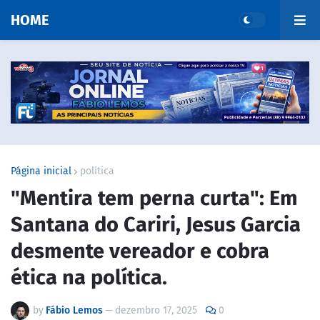
HOME
Página inicial
política
"Mentira tem perna curta": Em
Santana do Cariri, Jesus Garcia
desmente vereador e cobra
ética na política.
by
Fábio Lemos
—
dezembro 17, 2025
0