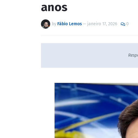
anos
by
Fábio Lemos
—
janeiro 17, 2026
0
Resp