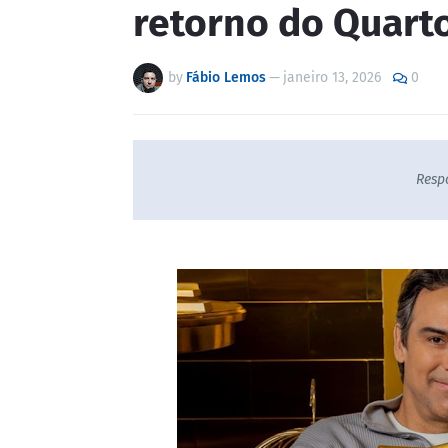
retorno do Quart
by
Fábio Lemos
—
janeiro 13, 2026
0
Resp