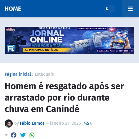
HOME
Página inicial
Estaduais
Homem é resgatado após ser
arrastado por rio durante
chuva em Canindé
by
Fábio Lemos
—
janeiro 29, 2026
0