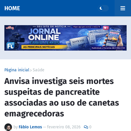
HOME
Página inicial
Saúde
Anvisa investiga seis mortes
suspeitas de pancreatite
associadas ao uso de canetas
emagrecedoras
by
Fábio Lemos
—
fevereiro 08, 2026
0