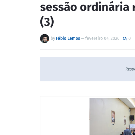
sessão ordinária 
(3)
by
Fábio Lemos
—
fevereiro 04, 2026
0
Resp