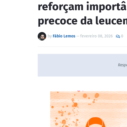
reforçam importâ
precoce da leuce
by
Fábio Lemos
—
fevereiro 08, 2026
0
Resp