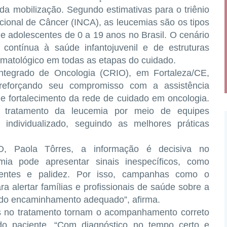
da mobilização. Segundo estimativas para o triênio
acional de Câncer (INCA), as leucemias são os tipos
 e adolescentes de
0 a 19 anos
no Brasil. O cenário
contínua à saúde infantojuvenil e de estruturas
matológico em todas as etapas do cuidado.
Integrado de Oncologia (CRIO)
, em Fortaleza/CE,
 reforçando seu compromisso com a assistência
 e fortalecimento da rede de cuidado em oncologia.
 e tratamento da leucemia por meio de
equipes
ndividualizado, seguindo as melhores práticas
IO,
Paola Tôrres
, a informação é decisiva no
ia pode apresentar sinais inespecíficos, como
rrentes e palidez. Por isso, campanhas como o
a alertar famílias e profissionais de saúde sobre a
e do encaminhamento adequado”, afirma.
os no tratamento tornam o acompanhamento correto
do paciente. “Com diagnóstico no tempo certo e