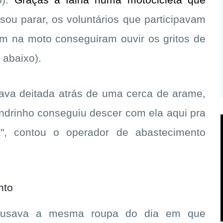
o).
Graças à falha numa motocicleta que
isou parar, os voluntários que participavam
m na moto conseguiram ouvir os gritos de
 abaixo).
tava deitada atrás de uma cerca de arame,
andrinho conseguiu descer com ela aqui pra
", contou o operador de abastecimento
nto
ce usava a mesma roupa do dia em que