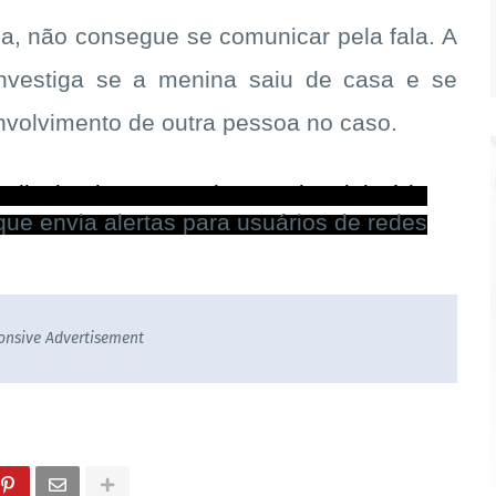
eja, não consegue se comunicar pela fala. A
 investiga se a menina saiu de casa e se
nvolvimento de outra pessoa no caso.
 divulgado por um sistema do Ministério
ue envia alertas para usuários de redes
onsive Advertisement