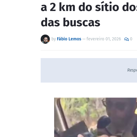
a 2 km do sítio do
das buscas
by
Fábio Lemos
—
fevereiro 01, 2026
0
Resp