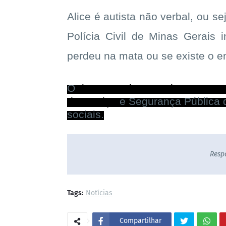
Alice é autista não verbal, ou s
Polícia Civil de Minas Gerais
perdeu na mata ou se existe o e
O
desaparecimento chegou a ser
da Justiça
e Segurança Pública q
sociais.
Resp
Tags:
Notícias
Compartilhar