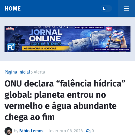
HOME
Página inicial
Alerta
ONU declara “falência hídrica”
global: planeta entrou no
vermelho e água abundante
chega ao fim
by
Fábio Lemos
—
fevereiro 06, 2026
0