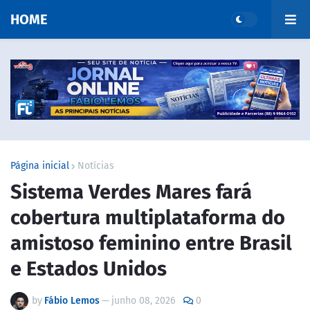
HOME
Página inicial
Notícias
Sistema Verdes Mares fará
cobertura multiplataforma do
amistoso feminino entre Brasil
e Estados Unidos
by
Fábio Lemos
—
junho 08, 2026
0