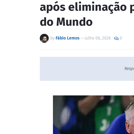
após eliminação 
do Mundo
by
Fábio Lemos
—
julho 06, 2026
0
Resp