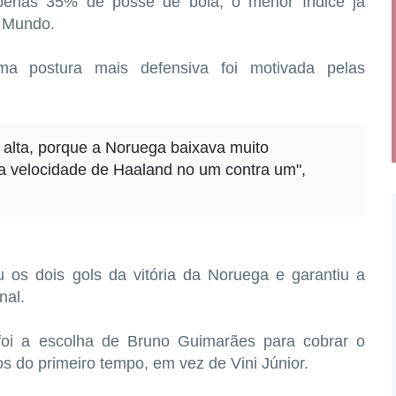
apenas 35% de posse de bola, o menor índice já
o Mundo.
ma postura mais defensiva foi motivada pelas
 alta, porque a Noruega baixava muito
a velocidade de Haaland no um contra um",
 os dois gols da vitória da Noruega e garantiu a
nal.
foi a escolha de Bruno Guimarães para cobrar o
tos do primeiro tempo, em vez de Vini Júnior.