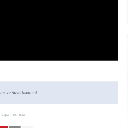
onsive Advertisement
icipal
noticia