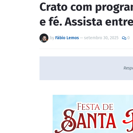
Crato com progra
e fé. Assista entre
by
Fábio Lemos
—
setembro 30, 2025
0
Resp