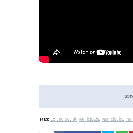
Resp
Tags:
Coluna Social
Municipais
Municipais.
mun