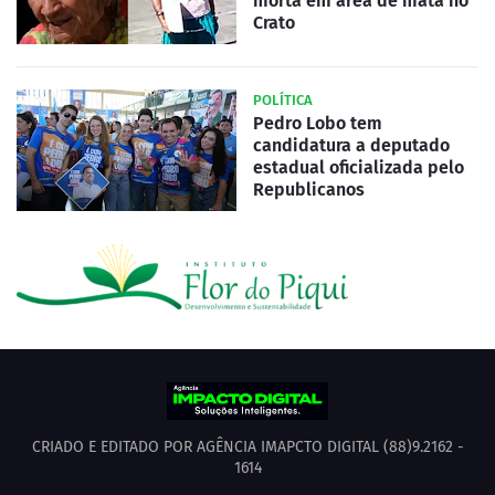
morta em área de mata no
Crato
POLÍTICA
Pedro Lobo tem
candidatura a deputado
estadual oficializada pelo
Republicanos
CRIADO E EDITADO POR AGÊNCIA IMAPCTO DIGITAL (88)9.2162 -
1614