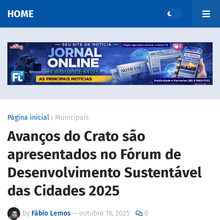
HOME
Página inicial
Municipais
Avanços do Crato são
apresentados no Fórum de
Desenvolvimento Sustentável
das Cidades 2025
by
Fábio Lemos
—
outubro 16, 2025
0