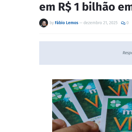
em R$ 1 bilhão e
by
Fábio Lemos
—
dezembro 21, 2025
0
Resp