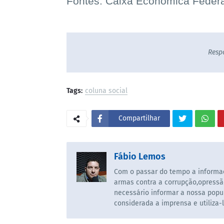
Fontes: Caixa Econômica Federa
Resp
Tags:
coluna social
Compartilhar
Fábio Lemos
Com o passar do tempo a informaç
armas contra a corrupção,opressã
necessário informar a nossa popul
considerada a imprensa e utiliza-