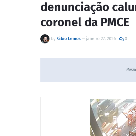
denunciação calu
coronel da PMCE
by
Fábio Lemos
—
janeiro 27, 2026
0
Resp