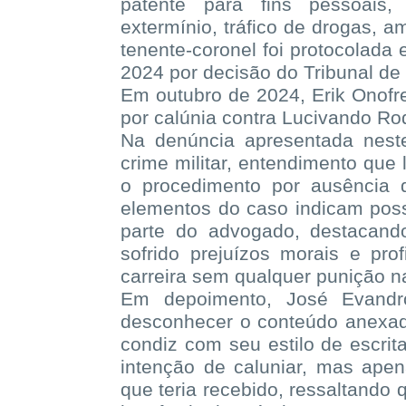
patente para fins pessoais
extermínio, tráfico de drogas, a
tenente-coronel foi protocolada
2024 por decisão do Tribunal de
Em outubro de 2024, Erik Onofre
por calúnia contra Lucivando Ro
Na denúncia apresentada nes
crime militar, entendimento que l
o procedimento por ausência 
elementos do caso indicam poss
parte do advogado, destacando
sofrido prejuízos morais e pro
carreira sem qualquer punição 
Em depoimento, José Evandr
desconhecer o conteúdo anexad
condiz com seu estilo de escrit
intenção de caluniar, mas ape
que teria recebido, ressaltando