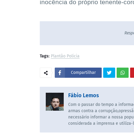
inocência do próprio tenente-cor
Resp
Tags:
Plantão Policia
Compartilhar
Fábio Lemos
Com o passar do tempo a informaç
armas contra a corrupção,opressã
necessário informar a nossa popul
considerada a imprensa e utiliza-