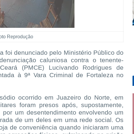
oto Reprodução
 foi denunciado pelo Ministério Público do
enunciação caluniosa contra o tenente-
o Ceará (PMCE) Lucivando Rodrigues de
entada à 9ª Vara Criminal de Fortaleza no
ódio ocorrido em Juazeiro do Norte, em
litares foram presos após, supostamente,
 por um desentendimento envolvendo um
orada de um deles em uma rede social. Os
oja de conveniência quando iniciaram uma