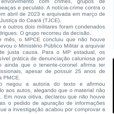
, envolvimento com crimes, grupos de
meaças e peculato. A notícia-crime contra o
 em abril de 2023 e arquivada em março de
 Justiça do Ceará (TJCE).
 e outros dois militares foram condenados
drigues. O grupo recorreu da decisão.
te mês, o MPCE concluiu que não houve
evou o Ministério Público Militar a arquivar
de justa causa. Para o MP estadual, os
ível prática de denunciação caluniosa por
 ainda que o tenente-coronel afirma ter
fissionais, apesar de possuir 25 anos de
na PMCE.
o negou a autoria do texto e afirmou
o aos autos, alegando que o material não
a. Em nova oitiva, declarou que não houve
nas o pedido de apuração de informações
 que a investigação acabou por comprovar a