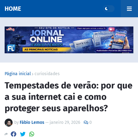
HOME
Página inicial
curiosidades
Tempestades de verão: por que
a sua internet cai e como
proteger seus aparelhos?
by
Fábio Lemos
—
janeiro 29, 2026
0