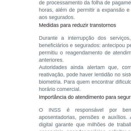
de processamento da folha de pagamen
horas
, além de permitir a expansão e 
aos segurados.
Medidas para reduzir transtornos
Durante a interrupção dos serviç
beneficiários e segurados
: antecipou p
permitiu o
reagendamento de atendi
anteriores.
Autoridades ainda alertam que, c
reativação, pode haver
lentidão no sis
biometria
. Para quem encontrar dificu
horário comercial.
Importância do atendimento para segu
O INSS é responsável por benefí
aposentadorias, pensões e auxílios.
digital garante que milhões de trab