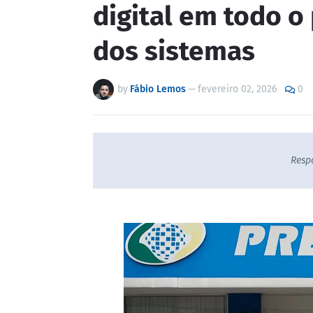
digital em todo o
dos sistemas
by
Fábio Lemos
—
fevereiro 02, 2026
0
Resp