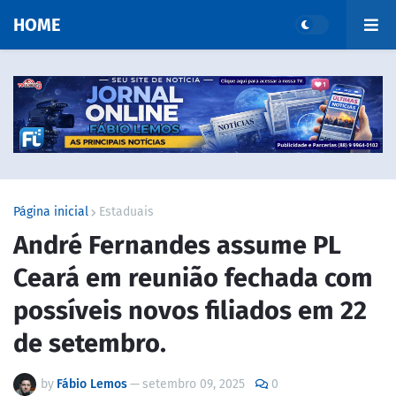
HOME
Página inicial
Estaduais
André Fernandes assume PL
Ceará em reunião fechada com
possíveis novos filiados em 22
de setembro.
by
Fábio Lemos
—
setembro 09, 2025
0