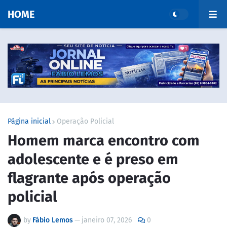
HOME
Página inicial
Operação Policial
Homem marca encontro com
adolescente e é preso em
flagrante após operação
policial
by
Fábio Lemos
—
janeiro 07, 2026
0